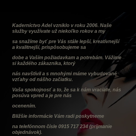
Kaderníctvo Adel vzniklo v roku 2006. Naše
služby využívate už niekoľko rokov a my
sa snažíme byť pre Vás stále lepší, kreatívnejší
a kvalitnejší, prispôsobujeme sa
dobe a Vaším požiadavkam a potrebám. Vážime
si každého zákaznika, ktorý
nás navštívil a s mnohými máme vybudované
vzťahy od nášho začiatku.
Vaša spokojnosť a to, že sa k nám vraciate, nás
posúva vpred a je pre nás
ocenením.
Bližšie informácie Vám radi poskytneme
na telefónnom čísle 0915 717 234 (príjmanie
objednávok).